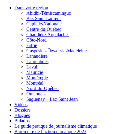
Dans votre région
Abitibi-Témiscamingue
Bas-Saint-Laurent
Capitale-Nationale
Centre-du-Québec
Chaudière-Appalaches
Côte-Nord
Estrie
Gaspésie – Îles-de-la-Madeleine
Lanaudière
Laurentides
Laval
Mauricie
Montérégie
Montréal
Nord-du-Québec
Outaouais
Saguenay – Lac-Saint-Jean
Vidéos
Dossiers
Blogues
Balados
Le guide pratique de journalisme climatique
Baromètre de l’action climatique 2023