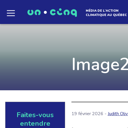
MÉDIA DE L'ACTION
CLIMATIQUE AU QUÉBEC
Le média qui d
l'atmosphère
Image
Que des solutions concrètes et inspirantes. I
notre infolettre pour découvrir des initiative
qui créent le mouvement.
Faites-vous
19 février 2026 -
Judith Oli
EN SAVOIR +
entendre