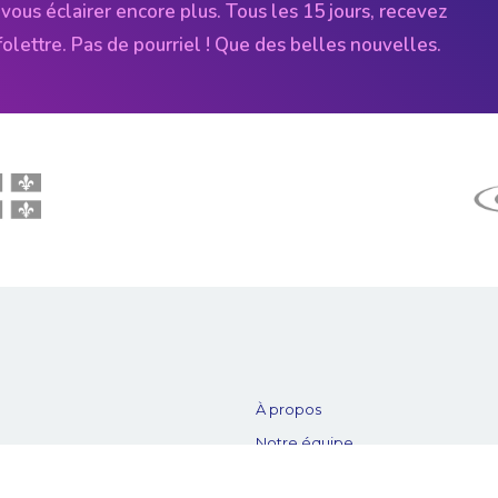
vous éclairer encore plus. Tous les 15 jours, recevez
folettre. Pas de pourriel ! Que des belles nouvelles.
À propos
Notre équipe
es
Nos partenaires