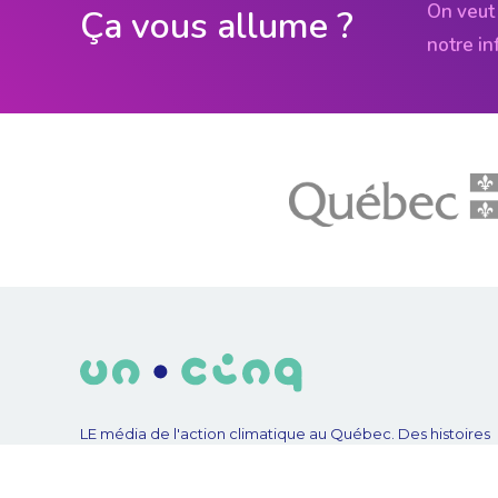
On veut 
Ça vous allume ?
notre in
LE média de l'action climatique au Québec. Des histoires
inspirantes, des solutions pratiques, des initiatives original
aux quatre coins du Québec. Un projet de Futur Simple,