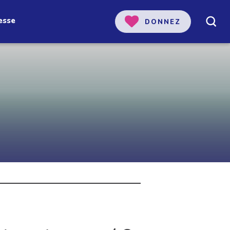
esse
DONNEZ
 notre