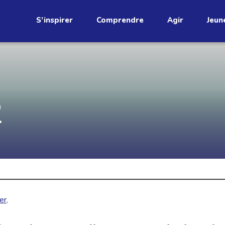
S’inspirer
Comprendre
Agir
Jeun
étend
Découvrez
2
infolettre!
ci au Québec. Abonnez-vous à
s prometteuses et des gestes
JE M'ABONNE
ver
,