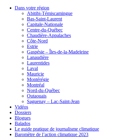
Dans votre région
Abitibi-Témiscamingue
Bas-Saint-Laurent
Capitale-Nationale
Centre-du-Québec
Chaudière-Appalaches
Côte-Nord
Estrie
Gaspésie – Îles-de-la-Madeleine
Lanaudière
Laurentides
Laval
Mauricie
Montérégie
Montréal
Nord-du-Québec
Outaouais
Saguenay – Lac-Saint-Jean
Vidéos
Dossiers
Blogues
Balados
Le guide pratique de journalisme climatique
Baromètre de l’action climatique 2023