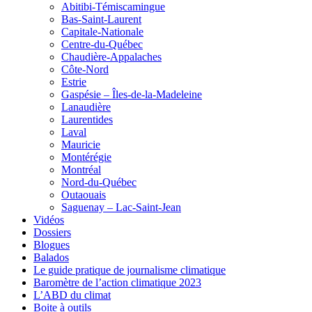
Abitibi-Témiscamingue
Bas-Saint-Laurent
Capitale-Nationale
Centre-du-Québec
Chaudière-Appalaches
Côte-Nord
Estrie
Gaspésie – Îles-de-la-Madeleine
Lanaudière
Laurentides
Laval
Mauricie
Montérégie
Montréal
Nord-du-Québec
Outaouais
Saguenay – Lac-Saint-Jean
Vidéos
Dossiers
Blogues
Balados
Le guide pratique de journalisme climatique
Baromètre de l’action climatique 2023
L’ABD du climat
Boite à outils