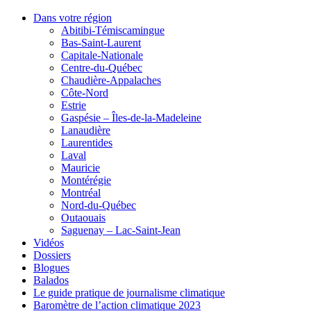
Dans votre région
Abitibi-Témiscamingue
Bas-Saint-Laurent
Capitale-Nationale
Centre-du-Québec
Chaudière-Appalaches
Côte-Nord
Estrie
Gaspésie – Îles-de-la-Madeleine
Lanaudière
Laurentides
Laval
Mauricie
Montérégie
Montréal
Nord-du-Québec
Outaouais
Saguenay – Lac-Saint-Jean
Vidéos
Dossiers
Blogues
Balados
Le guide pratique de journalisme climatique
Baromètre de l’action climatique 2023