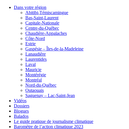
Dans votre région
Abitibi-Témiscamingue
Bas-Saint-Laurent
Capitale-Nationale
Centre-du-Québec
Chaudière-Appalaches
Côte-Nord
Estrie
Gaspésie – Îles-de-la-Madeleine
Lanaudière
Laurentides
Laval
Mauricie
Montérégie
Montréal
Nord-du-Québec
Outaouais
Saguenay – Lac-Saint-Jean
Vidéos
Dossiers
Blogues
Balados
Le guide pratique de journalisme climatique
Baromètre de l’action climatique 2023