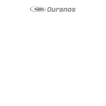
LE média de l'action climatique au Québec. Des histoires
inspirantes, des solutions pratiques, des initiatives originales aux
quatre coins du Québec. Un projet de Futur Simple,
coopérative de solidarité à but non lucratif.
À propos
Notre équipe
Nos partenaires