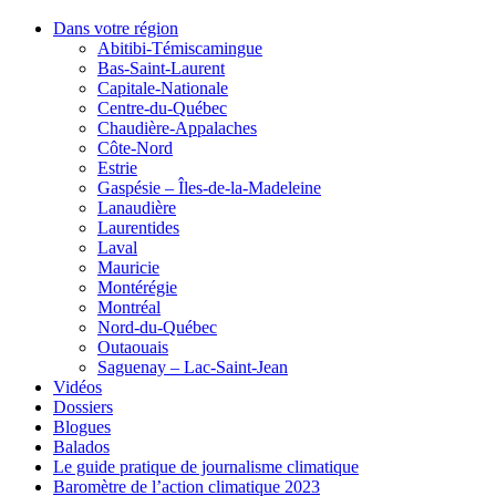
Dans votre région
Abitibi-Témiscamingue
Bas-Saint-Laurent
Capitale-Nationale
Centre-du-Québec
Chaudière-Appalaches
Côte-Nord
Estrie
Gaspésie – Îles-de-la-Madeleine
Lanaudière
Laurentides
Laval
Mauricie
Montérégie
Montréal
Nord-du-Québec
Outaouais
Saguenay – Lac-Saint-Jean
Vidéos
Dossiers
Blogues
Balados
Le guide pratique de journalisme climatique
Baromètre de l’action climatique 2023