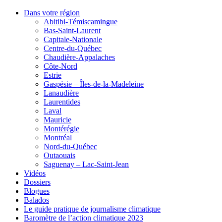
Dans votre région
Abitibi-Témiscamingue
Bas-Saint-Laurent
Capitale-Nationale
Centre-du-Québec
Chaudière-Appalaches
Côte-Nord
Estrie
Gaspésie – Îles-de-la-Madeleine
Lanaudière
Laurentides
Laval
Mauricie
Montérégie
Montréal
Nord-du-Québec
Outaouais
Saguenay – Lac-Saint-Jean
Vidéos
Dossiers
Blogues
Balados
Le guide pratique de journalisme climatique
Baromètre de l’action climatique 2023