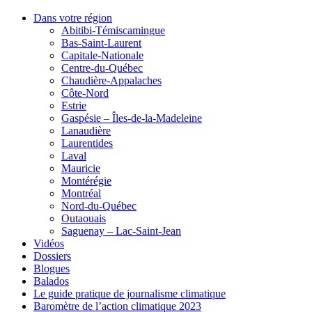
Dans votre région
Abitibi-Témiscamingue
Bas-Saint-Laurent
Capitale-Nationale
Centre-du-Québec
Chaudière-Appalaches
Côte-Nord
Estrie
Gaspésie – Îles-de-la-Madeleine
Lanaudière
Laurentides
Laval
Mauricie
Montérégie
Montréal
Nord-du-Québec
Outaouais
Saguenay – Lac-Saint-Jean
Vidéos
Dossiers
Blogues
Balados
Le guide pratique de journalisme climatique
Baromètre de l’action climatique 2023