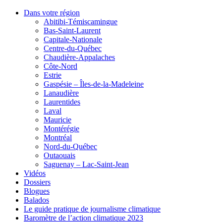
Dans votre région
Abitibi-Témiscamingue
Bas-Saint-Laurent
Capitale-Nationale
Centre-du-Québec
Chaudière-Appalaches
Côte-Nord
Estrie
Gaspésie – Îles-de-la-Madeleine
Lanaudière
Laurentides
Laval
Mauricie
Montérégie
Montréal
Nord-du-Québec
Outaouais
Saguenay – Lac-Saint-Jean
Vidéos
Dossiers
Blogues
Balados
Le guide pratique de journalisme climatique
Baromètre de l’action climatique 2023