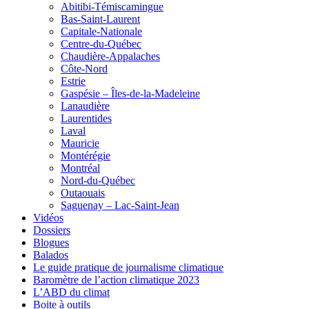
Abitibi-Témiscamingue
Bas-Saint-Laurent
Capitale-Nationale
Centre-du-Québec
Chaudière-Appalaches
Côte-Nord
Estrie
Gaspésie – Îles-de-la-Madeleine
Lanaudière
Laurentides
Laval
Mauricie
Montérégie
Montréal
Nord-du-Québec
Outaouais
Saguenay – Lac-Saint-Jean
Vidéos
Dossiers
Blogues
Balados
Le guide pratique de journalisme climatique
Baromètre de l’action climatique 2023
L’ABD du climat
Boite à outils