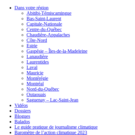
Dans votre région
Abitibi-Témiscamingue
Bas-Saint-Laurent
Capitale-Nationale
Centre-du-Québec
Chaudière-Appalaches
Côte-Nord
Estrie
Gaspésie – Îles-de-la-Madeleine
Lanaudière
Laurentides
Laval
Mauricie
Montérégie
Montréal
Nord-du-Québec
Outaouais
Saguenay – Lac-Saint-Jean
Vidéos
Dossiers
Blogues
Balados
Le guide pratique de journalisme climatique
Baromètre de l’action climatique 2023