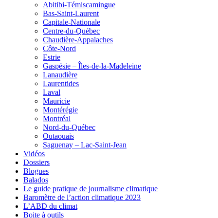
Abitibi-Témiscamingue
Bas-Saint-Laurent
Capitale-Nationale
Centre-du-Québec
Chaudière-Appalaches
Côte-Nord
Estrie
Gaspésie – Îles-de-la-Madeleine
Lanaudière
Laurentides
Laval
Mauricie
Montérégie
Montréal
Nord-du-Québec
Outaouais
Saguenay – Lac-Saint-Jean
Vidéos
Dossiers
Blogues
Balados
Le guide pratique de journalisme climatique
Baromètre de l’action climatique 2023
L’ABD du climat
Boite à outils