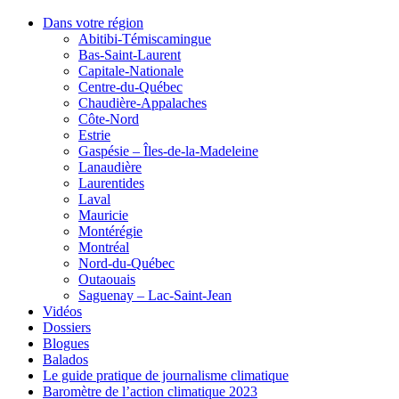
Dans votre région
Abitibi-Témiscamingue
Bas-Saint-Laurent
Capitale-Nationale
Centre-du-Québec
Chaudière-Appalaches
Côte-Nord
Estrie
Gaspésie – Îles-de-la-Madeleine
Lanaudière
Laurentides
Laval
Mauricie
Montérégie
Montréal
Nord-du-Québec
Outaouais
Saguenay – Lac-Saint-Jean
Vidéos
Dossiers
Blogues
Balados
Le guide pratique de journalisme climatique
Baromètre de l’action climatique 2023