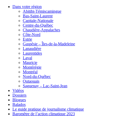
Dans votre région
Abitibi-Témiscamingue
Bas-Saint-Laurent
Capitale-Nationale
Centre-du-Québec
Chaudière-Appalaches
Côte-Nord
Estrie
Gaspésie – Îles-de-la-Madeleine
Lanaudière
Laurentides
Laval
Mauricie
Montérégie
Montréal
Nord-du-Québec
Outaouais
Saguenay – Lac-Saint-Jean
Vidéos
Dossiers
Blogues
Balados
Le guide pratique de journalisme climatique
Baromètre de l’action climatique 2023