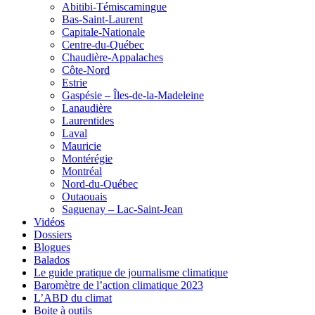
Abitibi-Témiscamingue
Bas-Saint-Laurent
Capitale-Nationale
Centre-du-Québec
Chaudière-Appalaches
Côte-Nord
Estrie
Gaspésie – Îles-de-la-Madeleine
Lanaudière
Laurentides
Laval
Mauricie
Montérégie
Montréal
Nord-du-Québec
Outaouais
Saguenay – Lac-Saint-Jean
Vidéos
Dossiers
Blogues
Balados
Le guide pratique de journalisme climatique
Baromètre de l’action climatique 2023
L’ABD du climat
Boite à outils