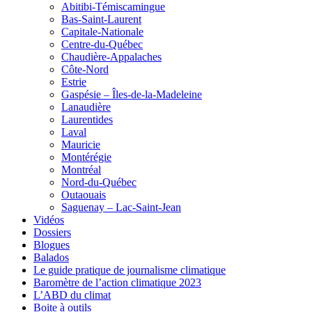
Abitibi-Témiscamingue
Bas-Saint-Laurent
Capitale-Nationale
Centre-du-Québec
Chaudière-Appalaches
Côte-Nord
Estrie
Gaspésie – Îles-de-la-Madeleine
Lanaudière
Laurentides
Laval
Mauricie
Montérégie
Montréal
Nord-du-Québec
Outaouais
Saguenay – Lac-Saint-Jean
Vidéos
Dossiers
Blogues
Balados
Le guide pratique de journalisme climatique
Baromètre de l’action climatique 2023
L’ABD du climat
Boite à outils