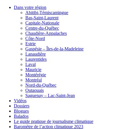
Dans votre région
Abitibi-Témiscamingue
Bas-Saint-Laurent
Capitale-Nationale
Centre-du-Québec
Chaudière-Appalaches
Côte-Nord
Estrie
Gaspésie – Îles-de-la-Madeleine
Lanaudière
Laurentides
Laval
Mauricie
Montérégie
Montréal
Nord-du-Québec
Outaouais
Saguenay – Lac-Saint-Jean
Vidéos
Dossiers
Blogues
Balados
Le guide pratique de journalisme climatique
Baromètre de l’action climatique 2023