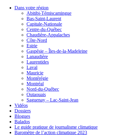
Dans votre région
Abitibi-Témiscamingue
Bas-Saint-Laurent
Capitale-Nationale
Centre-du-Québec
Chaudière-Appalaches
Côte-Nord
Estrie
Gaspésie – Îles-de-la-Madeleine
Lanaudière
Laurentides
Laval
Mauricie
Montérégie
Montréal
Nord-du-Québec
Outaouais
Saguenay – Lac-Saint-Jean
Vidéos
Dossiers
Blogues
Balados
Le guide pratique de journalisme climatique
Baromètre de l’action climatique 2023