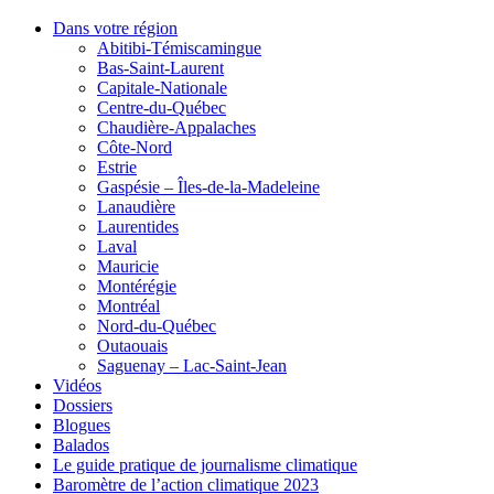
Dans votre région
Abitibi-Témiscamingue
Bas-Saint-Laurent
Capitale-Nationale
Centre-du-Québec
Chaudière-Appalaches
Côte-Nord
Estrie
Gaspésie – Îles-de-la-Madeleine
Lanaudière
Laurentides
Laval
Mauricie
Montérégie
Montréal
Nord-du-Québec
Outaouais
Saguenay – Lac-Saint-Jean
Vidéos
Dossiers
Blogues
Balados
Le guide pratique de journalisme climatique
Baromètre de l’action climatique 2023