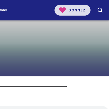
esse
DONNEZ
 notre