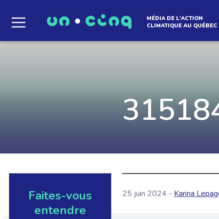
MÉDIA DE L'ACTION
CLIMATIQUE AU QUÉBEC
Le média qui d
l'atmosphère
31518
Que des solutions concrètes et inspirantes. I
notre infolettre pour découvrir des initiative
qui créent le mouvement.
Faites-vous
25 juin 2024 -
Karina Lepag
EN SAVOIR +
entendre