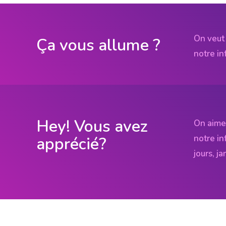
On veut 
Ça vous allume ?
notre in
Hey! Vous avez
On aime
notre in
apprécié?
jours, j