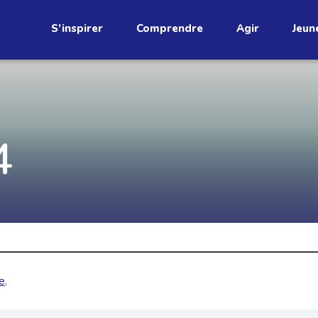
S’inspirer
Comprendre
Agir
Jeun
étend
Découvrez
4
infolettre!
ci au Québec. Abonnez-vous à
s prometteuses et des gestes
JE M'ABONNE
e
,