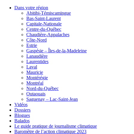
Dans votre région
Abitibi-Témiscamingue
Bas-Saint-Laurent
Capitale-Nationale
Centre-du-Québec
Chaudière-Appalaches
Côte-Nord
Estrie
Gaspésie – Îles-de-la-Madeleine
Lanaudière
Laurentides
Laval
Mauricie
Montérégie
Montréal
Nord-du-Québec
Outaouais
Saguenay – Lac-Saint-Jean
Vidéos
Dossiers
Blogues
Balados
Le guide pratique de journalisme climatique
Baromètre de l’action climatique 2023