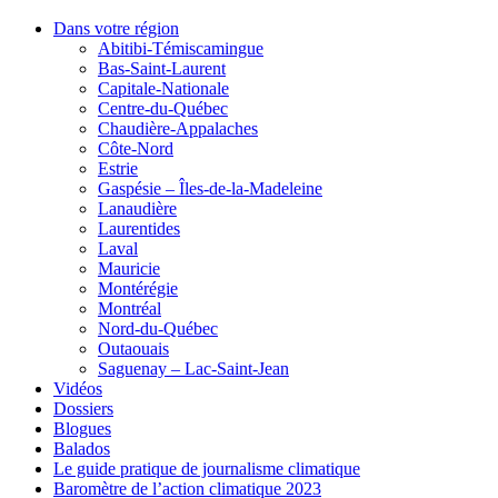
Dans votre région
Abitibi-Témiscamingue
Bas-Saint-Laurent
Capitale-Nationale
Centre-du-Québec
Chaudière-Appalaches
Côte-Nord
Estrie
Gaspésie – Îles-de-la-Madeleine
Lanaudière
Laurentides
Laval
Mauricie
Montérégie
Montréal
Nord-du-Québec
Outaouais
Saguenay – Lac-Saint-Jean
Vidéos
Dossiers
Blogues
Balados
Le guide pratique de journalisme climatique
Baromètre de l’action climatique 2023