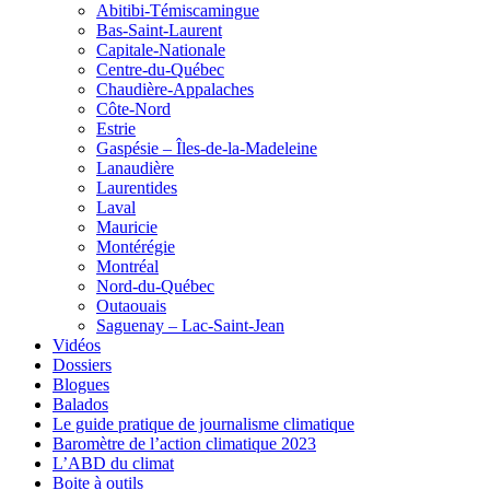
Abitibi-Témiscamingue
Bas-Saint-Laurent
Capitale-Nationale
Centre-du-Québec
Chaudière-Appalaches
Côte-Nord
Estrie
Gaspésie – Îles-de-la-Madeleine
Lanaudière
Laurentides
Laval
Mauricie
Montérégie
Montréal
Nord-du-Québec
Outaouais
Saguenay – Lac-Saint-Jean
Vidéos
Dossiers
Blogues
Balados
Le guide pratique de journalisme climatique
Baromètre de l’action climatique 2023
L’ABD du climat
Boite à outils