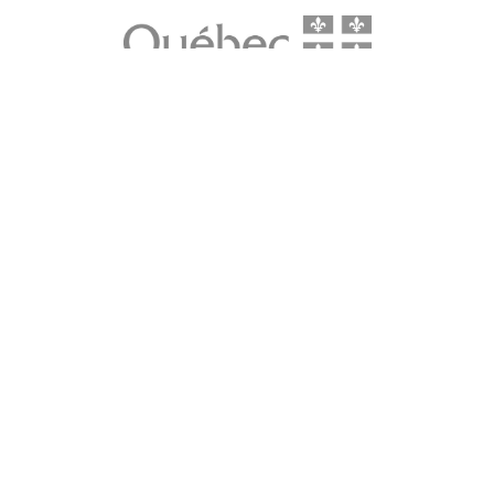
LE média de l'action climatique au Québec. Des histoires
inspirantes, des solutions pratiques, des initiatives originales aux
quatre coins du Québec. Un projet de Futur Simple,
coopérative de solidarité à but non lucratif.
À propos