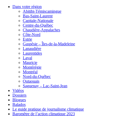
Dans votre région
Abitibi-Témiscamingue
Bas-Saint-Laurent
Capitale-Nationale
Centre-du-Québec
Chaudière-Appalaches
Côte-Nord
Estrie
Gaspésie – Îles-de-la-Madeleine
Lanaudière
Laurentides
Laval
Mauricie
Montérégie
Montréal
Nord-du-Québec
Outaouais
Saguenay – Lac-Saint-Jean
Vidéos
Dossiers
Blogues
Balados
Le guide pratique de journalisme climatique
Baromètre de l’action climatique 2023