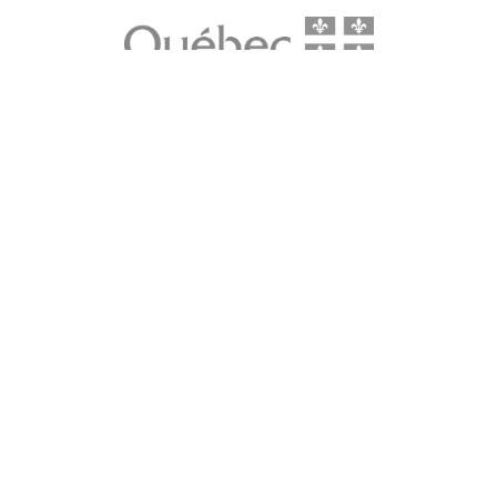
LE média de l'action climatique au Québec. Des histoires
inspirantes, des solutions pratiques, des initiatives originales aux
quatre coins du Québec. Un projet de Futur Simple,
coopérative de solidarité à but non lucratif.
À propos