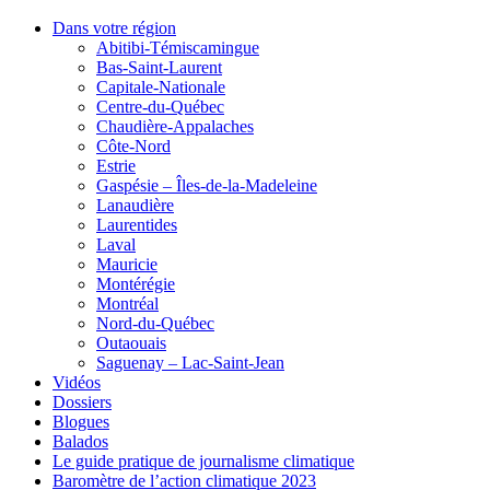
Dans votre région
Abitibi-Témiscamingue
Bas-Saint-Laurent
Capitale-Nationale
Centre-du-Québec
Chaudière-Appalaches
Côte-Nord
Estrie
Gaspésie – Îles-de-la-Madeleine
Lanaudière
Laurentides
Laval
Mauricie
Montérégie
Montréal
Nord-du-Québec
Outaouais
Saguenay – Lac-Saint-Jean
Vidéos
Dossiers
Blogues
Balados
Le guide pratique de journalisme climatique
Baromètre de l’action climatique 2023