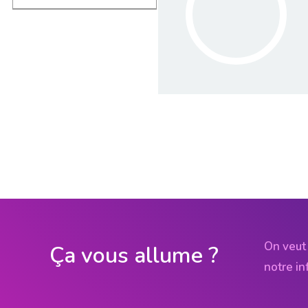
On veut 
Ça vous allume ?
notre in