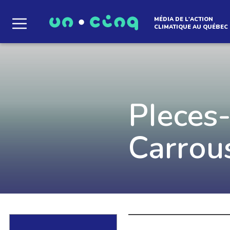
MÉDIA DE L'ACTION
CLIMATIQUE AU QUÉBEC
Le média qui d
l'atmosphère
PIeces
Que des solutions concrètes et inspirantes. I
Carrou
notre infolettre pour découvrir des initiative
qui créent le mouvement.
EN SAVOIR +