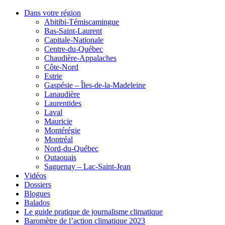
Dans votre région
Abitibi-Témiscamingue
Bas-Saint-Laurent
Capitale-Nationale
Centre-du-Québec
Chaudière-Appalaches
Côte-Nord
Estrie
Gaspésie – Îles-de-la-Madeleine
Lanaudière
Laurentides
Laval
Mauricie
Montérégie
Montréal
Nord-du-Québec
Outaouais
Saguenay – Lac-Saint-Jean
Vidéos
Dossiers
Blogues
Balados
Le guide pratique de journalisme climatique
Baromètre de l’action climatique 2023