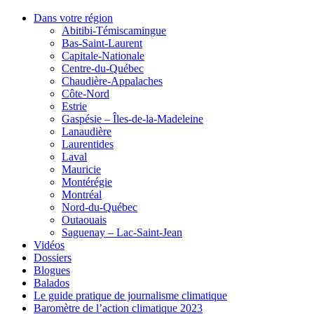
Dans votre région
Abitibi-Témiscamingue
Bas-Saint-Laurent
Capitale-Nationale
Centre-du-Québec
Chaudière-Appalaches
Côte-Nord
Estrie
Gaspésie – Îles-de-la-Madeleine
Lanaudière
Laurentides
Laval
Mauricie
Montérégie
Montréal
Nord-du-Québec
Outaouais
Saguenay – Lac-Saint-Jean
Vidéos
Dossiers
Blogues
Balados
Le guide pratique de journalisme climatique
Baromètre de l’action climatique 2023