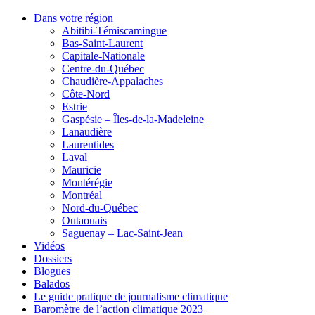
Dans votre région
Abitibi-Témiscamingue
Bas-Saint-Laurent
Capitale-Nationale
Centre-du-Québec
Chaudière-Appalaches
Côte-Nord
Estrie
Gaspésie – Îles-de-la-Madeleine
Lanaudière
Laurentides
Laval
Mauricie
Montérégie
Montréal
Nord-du-Québec
Outaouais
Saguenay – Lac-Saint-Jean
Vidéos
Dossiers
Blogues
Balados
Le guide pratique de journalisme climatique
Baromètre de l’action climatique 2023