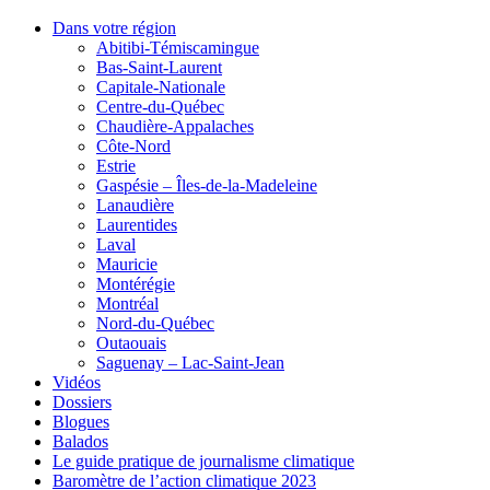
Dans votre région
Abitibi-Témiscamingue
Bas-Saint-Laurent
Capitale-Nationale
Centre-du-Québec
Chaudière-Appalaches
Côte-Nord
Estrie
Gaspésie – Îles-de-la-Madeleine
Lanaudière
Laurentides
Laval
Mauricie
Montérégie
Montréal
Nord-du-Québec
Outaouais
Saguenay – Lac-Saint-Jean
Vidéos
Dossiers
Blogues
Balados
Le guide pratique de journalisme climatique
Baromètre de l’action climatique 2023