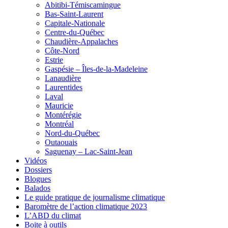
Abitibi-Témiscamingue
Bas-Saint-Laurent
Capitale-Nationale
Centre-du-Québec
Chaudière-Appalaches
Côte-Nord
Estrie
Gaspésie – Îles-de-la-Madeleine
Lanaudière
Laurentides
Laval
Mauricie
Montérégie
Montréal
Nord-du-Québec
Outaouais
Saguenay – Lac-Saint-Jean
Vidéos
Dossiers
Blogues
Balados
Le guide pratique de journalisme climatique
Baromètre de l’action climatique 2023
L’ABD du climat
Boite à outils