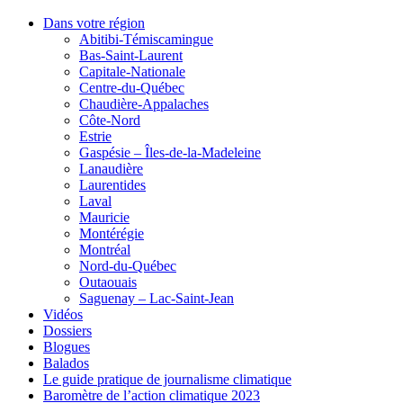
Dans votre région
Abitibi-Témiscamingue
Bas-Saint-Laurent
Capitale-Nationale
Centre-du-Québec
Chaudière-Appalaches
Côte-Nord
Estrie
Gaspésie – Îles-de-la-Madeleine
Lanaudière
Laurentides
Laval
Mauricie
Montérégie
Montréal
Nord-du-Québec
Outaouais
Saguenay – Lac-Saint-Jean
Vidéos
Dossiers
Blogues
Balados
Le guide pratique de journalisme climatique
Baromètre de l’action climatique 2023