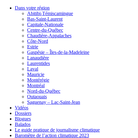
Dans votre région
Abitibi-Témiscamingue
Bas-Saint-Laurent
Capitale-Nationale
Centre-du-Québec
Chaudière-Appalaches
Côte-Nord
Estrie
Gaspésie – Îles-de-la-Madeleine
Lanaudière
Laurentides
Laval
Mauricie
Montérégie
Montréal
Nord-du-Québec
Outaouais
Saguenay – Lac-Saint-Jean
Vidéos
Dossiers
Blogues
Balados
Le guide pratique de journalisme climatique
Baromètre de l’action climatique 2023