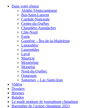
Dans votre région
Abitibi-Témiscamingue
Bas-Saint-Laurent
Capitale-Nationale
Centre-du-Québec
Chaudière-Appalaches
Côte-Nord
Estrie
Gaspésie – Îles-de-la-Madeleine
Lanaudière
Laurentides
Laval
Mauricie
Montérégie
Montréal
Nord-du-Québec
Outaouais
Saguenay – Lac-Saint-Jean
Vidéos
Dossiers
Blogues
Balados
Le guide pratique de journalisme climatique
Baromètre de l’action climatique 2023