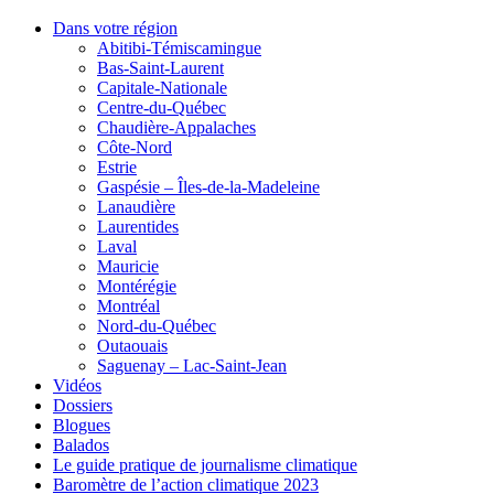
Dans votre région
Abitibi-Témiscamingue
Bas-Saint-Laurent
Capitale-Nationale
Centre-du-Québec
Chaudière-Appalaches
Côte-Nord
Estrie
Gaspésie – Îles-de-la-Madeleine
Lanaudière
Laurentides
Laval
Mauricie
Montérégie
Montréal
Nord-du-Québec
Outaouais
Saguenay – Lac-Saint-Jean
Vidéos
Dossiers
Blogues
Balados
Le guide pratique de journalisme climatique
Baromètre de l’action climatique 2023