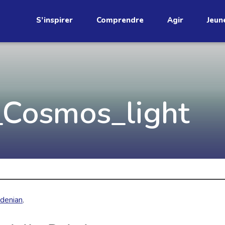
S’inspirer
Comprendre
Agir
Jeun
étend
Découvrez
_Cosmos_light
infolettre!
ci au Québec. Abonnez-vous à
s prometteuses et des gestes
JE M'ABONNE
denian
,