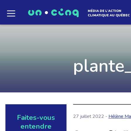
MÉDIA DE L'ACTION
CLIMATIQUE AU QUÉBEC
Le média qui d
l'atmosphère
plante
Que des solutions concrètes et inspirantes. I
notre infolettre pour découvrir des initiative
qui créent le mouvement.
Faites-vous
27 juillet 2022 -
Hélène Ma
EN SAVOIR +
entendre