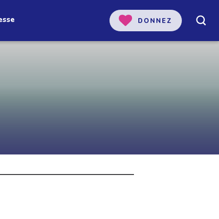
esse
DONNEZ
 notre