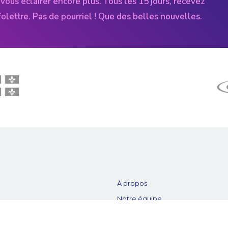
vous éclairer encore plus. Tous les 15 jours, recevez
folettre. Pas de pourriel ! Que des belles nouvelles.
À propos
Notre équipe
es
Nos partenaires