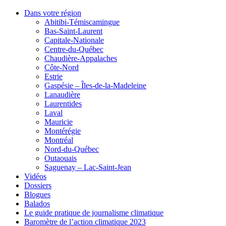
Dans votre région
Abitibi-Témiscamingue
Bas-Saint-Laurent
Capitale-Nationale
Centre-du-Québec
Chaudière-Appalaches
Côte-Nord
Estrie
Gaspésie – Îles-de-la-Madeleine
Lanaudière
Laurentides
Laval
Mauricie
Montérégie
Montréal
Nord-du-Québec
Outaouais
Saguenay – Lac-Saint-Jean
Vidéos
Dossiers
Blogues
Balados
Le guide pratique de journalisme climatique
Baromètre de l’action climatique 2023