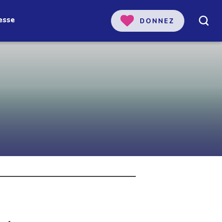
esse
DONNEZ
 notre