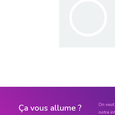
On veut 
Ça vous allume ?
notre in