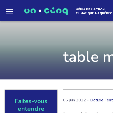
MÉDIA DE L'ACTION
CLIMATIQUE AU QUÉBEC
Le média qui d
l'atmosphère
table 
Que des solutions concrètes et inspirantes. I
notre infolettre pour découvrir des initiative
qui créent le mouvement.
Faites-vous
06 juin 2022 -
Clotilde Ferr
EN SAVOIR +
entendre