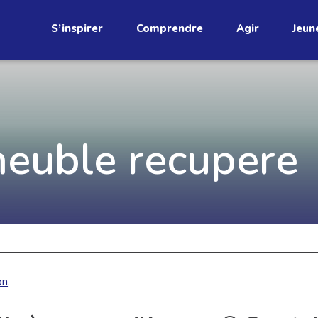
S’inspirer
Comprendre
Agir
Jeun
étend
Découvrez
meuble recupere
infolettre!
ci au Québec. Abonnez-vous à
s prometteuses et des gestes
JE M'ABONNE
on
,