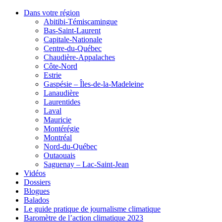
Dans votre région
Abitibi-Témiscamingue
Bas-Saint-Laurent
Capitale-Nationale
Centre-du-Québec
Chaudière-Appalaches
Côte-Nord
Estrie
Gaspésie – Îles-de-la-Madeleine
Lanaudière
Laurentides
Laval
Mauricie
Montérégie
Montréal
Nord-du-Québec
Outaouais
Saguenay – Lac-Saint-Jean
Vidéos
Dossiers
Blogues
Balados
Le guide pratique de journalisme climatique
Baromètre de l’action climatique 2023