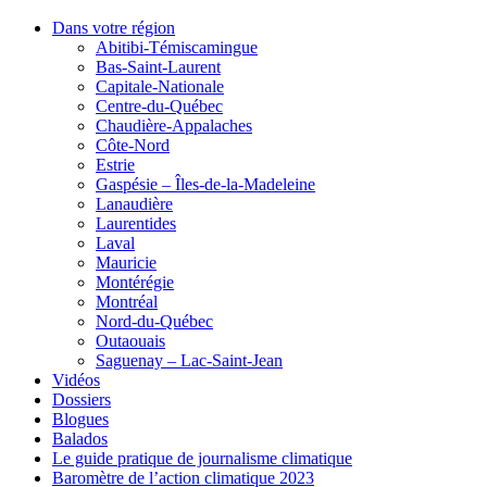
Dans votre région
Abitibi-Témiscamingue
Bas-Saint-Laurent
Capitale-Nationale
Centre-du-Québec
Chaudière-Appalaches
Côte-Nord
Estrie
Gaspésie – Îles-de-la-Madeleine
Lanaudière
Laurentides
Laval
Mauricie
Montérégie
Montréal
Nord-du-Québec
Outaouais
Saguenay – Lac-Saint-Jean
Vidéos
Dossiers
Blogues
Balados
Le guide pratique de journalisme climatique
Baromètre de l’action climatique 2023