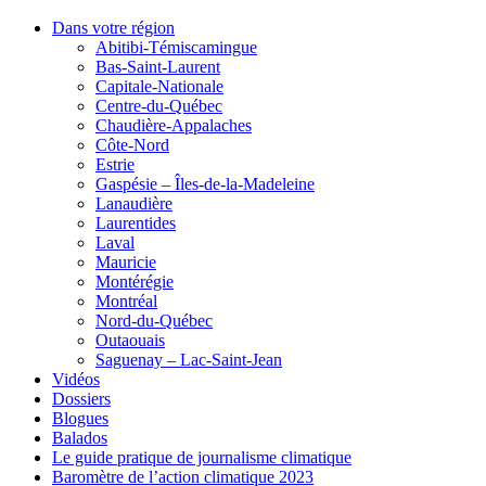
Dans votre région
Abitibi-Témiscamingue
Bas-Saint-Laurent
Capitale-Nationale
Centre-du-Québec
Chaudière-Appalaches
Côte-Nord
Estrie
Gaspésie – Îles-de-la-Madeleine
Lanaudière
Laurentides
Laval
Mauricie
Montérégie
Montréal
Nord-du-Québec
Outaouais
Saguenay – Lac-Saint-Jean
Vidéos
Dossiers
Blogues
Balados
Le guide pratique de journalisme climatique
Baromètre de l’action climatique 2023