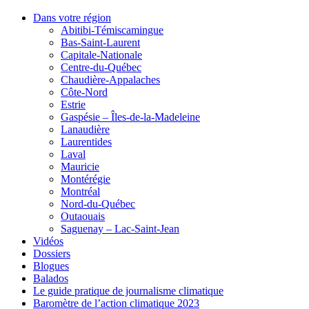
Dans votre région
Abitibi-Témiscamingue
Bas-Saint-Laurent
Capitale-Nationale
Centre-du-Québec
Chaudière-Appalaches
Côte-Nord
Estrie
Gaspésie – Îles-de-la-Madeleine
Lanaudière
Laurentides
Laval
Mauricie
Montérégie
Montréal
Nord-du-Québec
Outaouais
Saguenay – Lac-Saint-Jean
Vidéos
Dossiers
Blogues
Balados
Le guide pratique de journalisme climatique
Baromètre de l’action climatique 2023