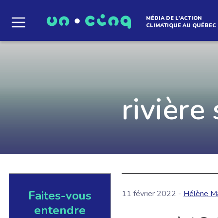
MÉDIA DE L'ACTION
CLIMATIQUE AU QUÉBEC
Le média qui d
l'atmosphère
rivière
Que des solutions concrètes et inspirantes. I
notre infolettre pour découvrir des initiative
qui créent le mouvement.
Faites-vous
11 février 2022 -
Hélène M
EN SAVOIR +
entendre