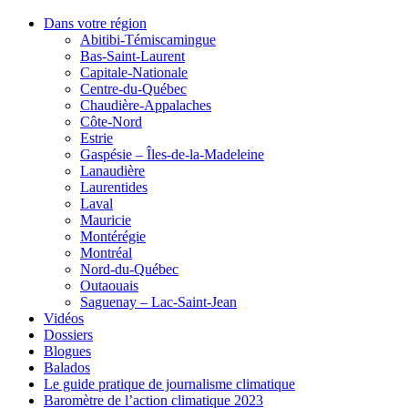
Dans votre région
Abitibi-Témiscamingue
Bas-Saint-Laurent
Capitale-Nationale
Centre-du-Québec
Chaudière-Appalaches
Côte-Nord
Estrie
Gaspésie – Îles-de-la-Madeleine
Lanaudière
Laurentides
Laval
Mauricie
Montérégie
Montréal
Nord-du-Québec
Outaouais
Saguenay – Lac-Saint-Jean
Vidéos
Dossiers
Blogues
Balados
Le guide pratique de journalisme climatique
Baromètre de l’action climatique 2023