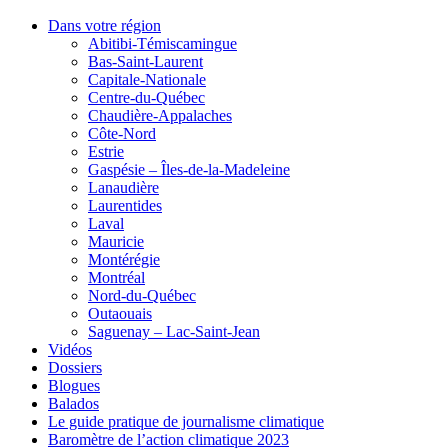
Dans votre région
Abitibi-Témiscamingue
Bas-Saint-Laurent
Capitale-Nationale
Centre-du-Québec
Chaudière-Appalaches
Côte-Nord
Estrie
Gaspésie – Îles-de-la-Madeleine
Lanaudière
Laurentides
Laval
Mauricie
Montérégie
Montréal
Nord-du-Québec
Outaouais
Saguenay – Lac-Saint-Jean
Vidéos
Dossiers
Blogues
Balados
Le guide pratique de journalisme climatique
Baromètre de l’action climatique 2023