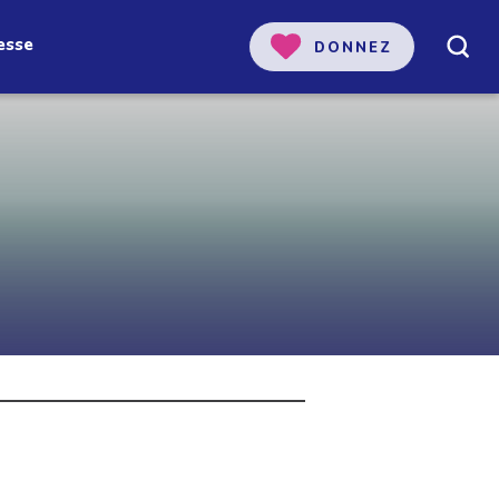
esse
DONNEZ
 notre