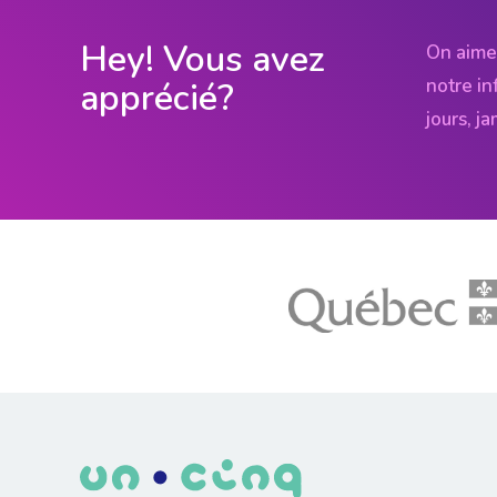
Hey! Vous avez
On aime
notre in
apprécié?
jours, j