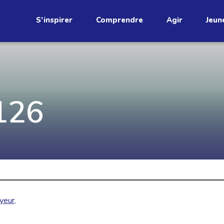
S’inspirer
Comprendre
Agir
Jeun
étend
Découvrez
126
infolettre!
ci au Québec. Abonnez-vous à
s prometteuses et des gestes
JE M'ABONNE
yeur
,