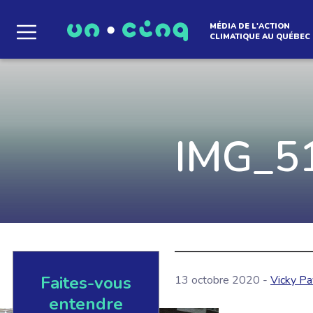
MÉDIA DE L'ACTION
CLIMATIQUE AU QUÉBEC
Le média qui d
l'atmosphère
IMG_5
Que des solutions concrètes et inspirantes. I
notre infolettre pour découvrir des initiative
qui créent le mouvement.
Faites-vous
13 octobre 2020 -
Vicky Pa
EN SAVOIR +
entendre